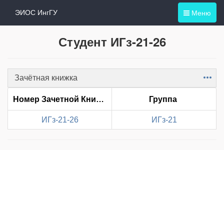
Меню
ЭИОС ИнгГУ
Студент ИГз-21-26
Зачётная книжка
Item
Номер Зачетной Книжки
Группа
ИГз-21-26
ИГз-21