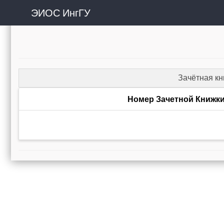
ЭИОС ИнгГУ
Зачётная к
Номер Зачетной Книжк