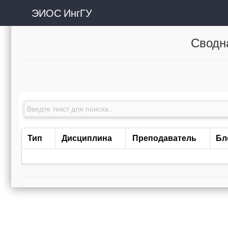
ЭИОС ИнгГУ
Сводн
Тип
Дисциплина
Преподаватель
Бл