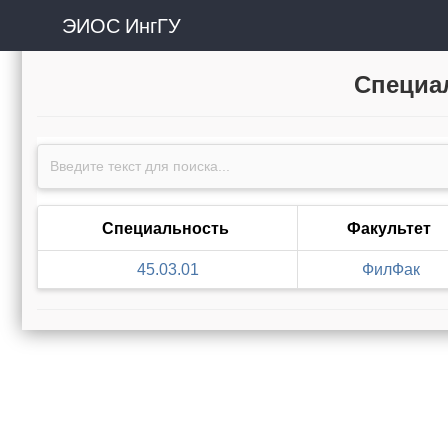
ЭИОС ИнгГУ
Специал
Специальность
Факультет
45.03.01
ФилФак