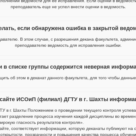
олнении ведомости для ее исправления. Если оценки в ведомости
преподаватель еще не успел внести оценки в ведомость.
елать, если обнаружена ошибка в закрытой ведо
авателю. В этом случае, с разрешения декана факультета, админ
преподавателю ведомость для исправления ошибки.
ли в списке группы содержится неверная информа
ить об этом в деканат данного факультета, для того чтобы данны
-сайте ИСОиП (филиал) ДГТУ в г. Шахты информа
У в г. Шахты Положением о проведении текущего контроля успева
гает разделение процесса изучения каждой дисциплины во времен
ирокую гласность результатов контроля».
йте, соответствует информации, которую деканаты публикуют на с
ткрытости, прозрачности и повышения качества процесса обучени