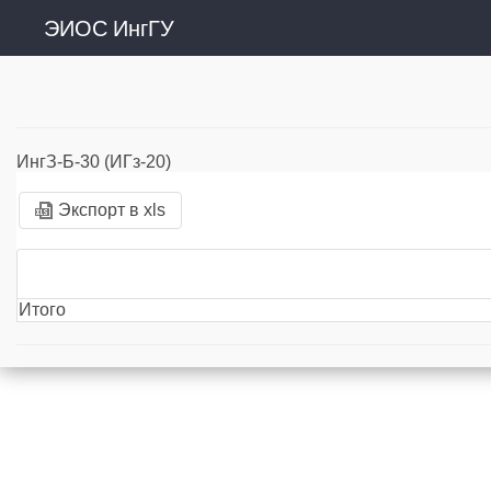
ЭИОС ИнгГУ
ИнгЗ-Б-30 (ИГз-20)
Экспорт в xls
Итого