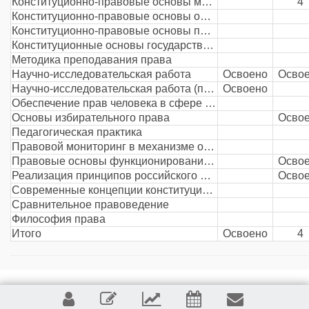
Конституционно-правовые основы местного самоуправления в Российской Федерации
4
Конституционно-правовые основы организации законодательной и исполнительной власти в субъектах Российской Федерации
Конституционно-правовые основы противодействия коррупции
Конституционные основы государственной защиты прав и свобод человека и гражданина в Российской Федерации
Методика преподавания права
Научно-исследовательская работа
Освоено
Осво
Научно-исследовательская работа (получение первичных навыков научно-исследовательской работы)
Освоено
Обеспечение прав человека в сфере государственной власти Уполномоченным по правам человека
Основы избирательного права
Осво
Педагогическая практика
Правовой мониторинг в механизме обеспечения единого правового пространства
Правовые основы функционирования политических партий в РФ
Осво
Реализация принципов российского федерализма в организации и деятельности органов государственной власти
Осво
Современные концепции конституционно-правовой науки Российской Федерации
Сравнительное правоведение
Философия права
Итого
Освоено
4