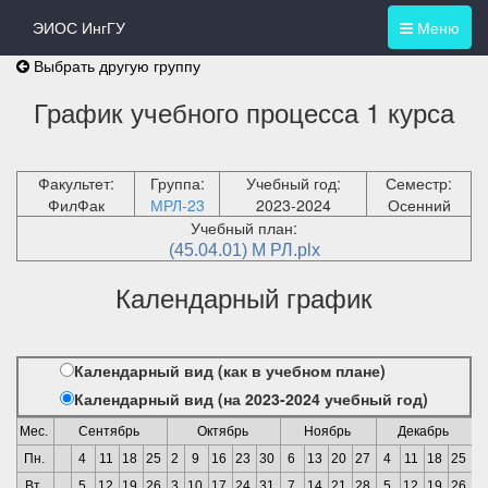
ЭИОС ИнгГУ
Меню
Выбрать другую группу
График учебного процесса 1 курса
Факультет:
Группа:
Учебный год:
Семестр:
ФилФак
МРЛ-23
2023-2024
Осенний
Учебный план:
(45.04.01) М РЛ.plx
Календарный график
Календарный вид (как в учебном плане)
Календарный вид (на 2023-2024 учебный год)
Мес.
Сентябрь
Октябрь
Ноябрь
Декабрь
Пн.
4
11
18
25
2
9
16
23
30
6
13
20
27
4
11
18
25
1
Вт.
5
12
19
26
3
10
17
24
31
7
14
21
28
5
12
19
26
2