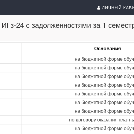
ЛИЧНЫЙ КАБ
 ИГз-24 с задолженностями за 1 семестр
Основания
на бюджетной форме обу
на бюджетной форме обу
на бюджетной форме обу
на бюджетной форме обу
на бюджетной форме обу
на бюджетной форме обу
на бюджетной форме обу
по договору оказания платны
на бюджетной форме обу