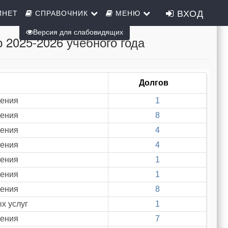
ВХОД
ИНЕТ
СПРАВОЧНИК
МЕНЮ
Версия для слабовидящих
 2025-2026 учебного года
Долгов
чения
1
чения
8
чения
4
чения
4
чения
1
чения
1
чения
8
х услуг
1
чения
7