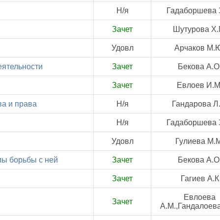
Н/я
Гадаборшева 
Зачет
Шутурова Х.
Удовл
Арчаков М.
еятельности
Зачет
Бекова А.О
Зачет
Евлоев И.М
ва и права
Н/я
Гандарова Л.
Н/я
Гадаборшева 
Удовл
Гулиева М.М
мы борьбы с ней
Зачет
Бекова А.О
Зачет
Гагиев А.К
Евлоева
Зачет
А.М.,Гандалоева