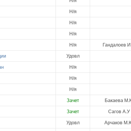
Н/я
Н/я
Н/я
Н/я
Н/я
Гандалоев И
ции
Удовл
ан
Н/я
Н/я
Н/я
Зачет
Бакаева М.К
Зачет
Сагов А.У
Удовл
Арчаков М.