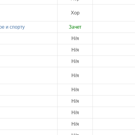
Хор
ре и спорту
Зачет
Н/я
Н/я
Н/я
Н/я
Н/я
Н/я
Н/я
Н/я