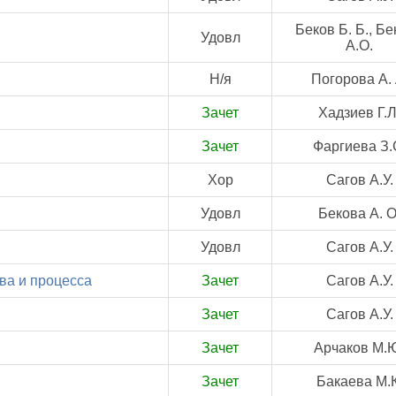
Беков Б. Б., Б
Удовл
А.О.
Н/я
Погорова А. 
Зачет
Хадзиев Г.Л
Зачет
Фаргиева З.
Хор
Сагов А.У.
Удовл
Бекова А. О
Удовл
Сагов А.У.
ва и процесса
Зачет
Сагов А.У.
Зачет
Сагов А.У.
Зачет
Арчаков М.
Зачет
Бакаева М.К