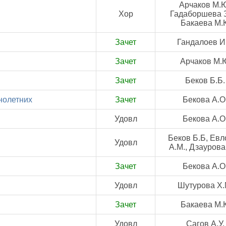
Арчаков М.
Хор
Гадаборшева З
Бакаева М.К
Зачет
Гандалоев И
Зачет
Арчаков М.
Зачет
Беков Б.Б.
нолетних
Зачет
Бекова А.О
Удовл
Бекова А.О
Беков Б.Б, Евл
Удовл
А.М., Дзаурова 
Зачет
Бекова А.О
Удовл
Шутурова Х.
Зачет
Бакаева М.К
Удовл
Сагов А.У.