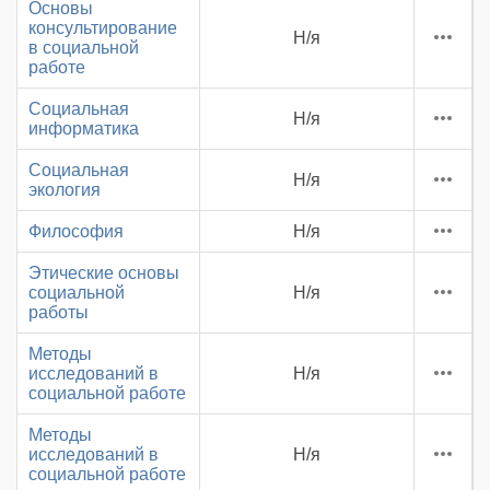
Основы
консультирование
Н/я
в социальной
работе
Социальная
Н/я
информатика
Социальная
Н/я
экология
Философия
Н/я
Этические основы
социальной
Н/я
работы
Методы
исследований в
Н/я
социальной работе
Методы
исследований в
Н/я
социальной работе