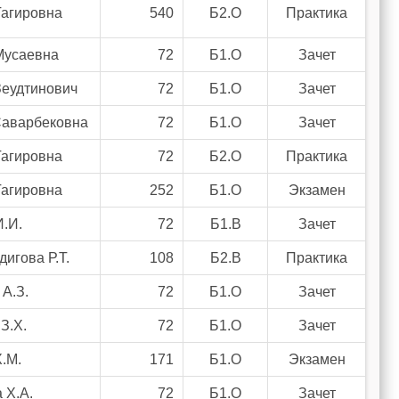
Тагировна
540
Б2.О
Практика
Мусаевна
72
Б1.О
Зачет
еудтинович
72
Б1.О
Зачет
Саварбековна
72
Б1.О
Зачет
Тагировна
72
Б2.О
Практика
Тагировна
252
Б1.О
Экзамен
.И.
72
Б1.В
Зачет
дигова Р.Т.
108
Б2.В
Практика
А.З.
72
Б1.О
Зачет
З.Х.
72
Б1.О
Зачет
.М.
171
Б1.О
Экзамен
 Х.А.
72
Б1.О
Зачет