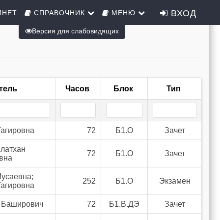
ВХОД
ИНЕТ
СПРАВОЧНИК
МЕНЮ
Версия для слабовидящих
тель
Часов
Блок
Тип
Тагировна
72
Б1.О
Зачет
латхан
72
Б1.О
Зачет
вна
усаевна;
252
Б1.О
Экзамен
Тагировна
н Баширович
72
Б1.В.ДЭ
Зачет