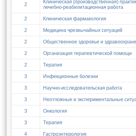
Клиническая (производственная) практик
2
лечебно-реабилитационная работа
2
Клиническая фармакология
2
Медицина чрезвычайных ситуаций
2
Общественное здоровье и здравоохран
2
Организация терапевтической помощи
2
Терапия
3
Инфекционные болезни
3
Научно-исследовательская работа
3
Неотложные и экспериментальные ситу
3
Онкология
3
Терапия
4
Гастроэнтерология