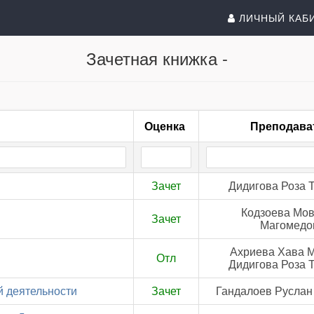
ЛИЧНЫЙ КАБ
Зачетная книжка -
Оценка
Преподава
Зачет
Дидигова Роза 
Кодзоева Мов
Зачет
Магомедо
Ахриева Хава М
Отл
Дидигова Роза 
 деятельности
Зачет
Гандалоев Русла