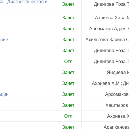
а - Диагностическая и
Зачет
Дидигова Роза 
Зачет
Ахриева Хава 
Зачет
Арсомаков Адам З
ение
Зачет
Ахильгова Зарина 
Зачет
Дидигова Роза 
Отл
Дидигова Роза 
Зачет
Яндиева И
Зачет
Ахриева Х.М.; Ди
ации
Зачет
Арсомаков 
Зачет
Хаштыров 
Отл
Ахриева Х
Зачет
Арапханова