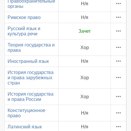
Правоохранительные
Н/я
органы
Римское право
Н/я
Русский язык и
Зачет
культура речи
Теория государства и
Хор
права
Иностранный язык
Н/я
История государства
и права зарубежных
Хор
стран
История государства
Хор
и права России
Конституционное
Н/я
право
Латинский язык
Н/я